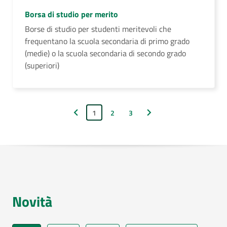
Borsa di studio per merito
Borse di studio per studenti meritevoli che
frequentano la scuola secondaria di primo grado
(medie) o la scuola secondaria di secondo grado
(superiori)
1
2
3
Pagina precedente
Pagina successiva
Novità