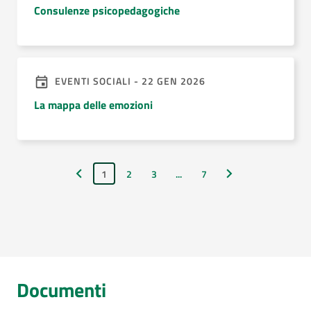
Consulenze psicopedagogiche
EVENTI SOCIALI - 22 GEN 2026
La mappa delle emozioni
1
2
3
...
7
Pagina precedente
Pagina successiva
Documenti