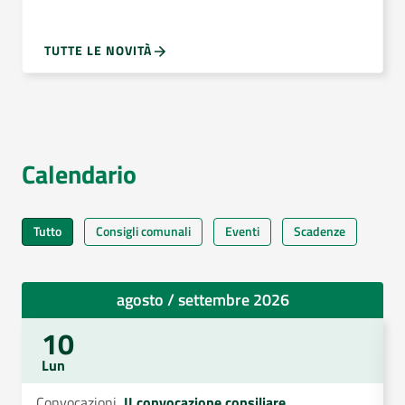
TUTTE LE NOVITÀ
Calendario
Tutto
Consigli comunali
Eventi
Scadenze
agosto / settembre 2026
10
Lun
Convocazioni
II convocazione consiliare
C