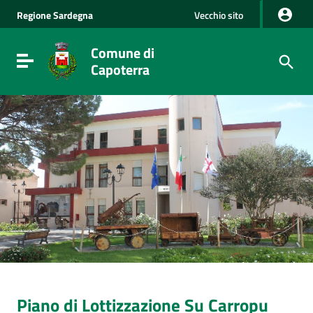
Vai al Contenuto
Regione
Sardegna
Vecchio sito
Vai alla navigazione del sito
Vai al Footer
Comune di
Visualizza/nascondi menu di navigazione
Capoterra
Piano di Lottizzazione Su Carropu