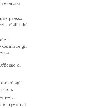
li esercizi
mune presso
i stabiliti dal
le, i
e definisce gli
terna.
fficiale di
ione ed agli
istica.
icurezza
 e urgenti al