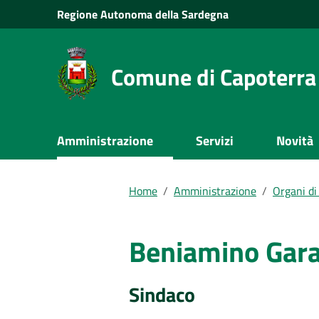
Vai al Contenuto
Regione
Autonoma della
Sardegna
Vai alla navigazione del sito
Vai al Footer
Comune di Capoterra
Submenu
Amministrazione
Servizi
Novità
Documenti e dati
Home
/
Amministrazione
/
Organi di
Beniamino Gar
Sindaco