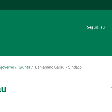
Seguici su
 governo
/
Giunta
/
Beniamino Garau - Sindaco
au