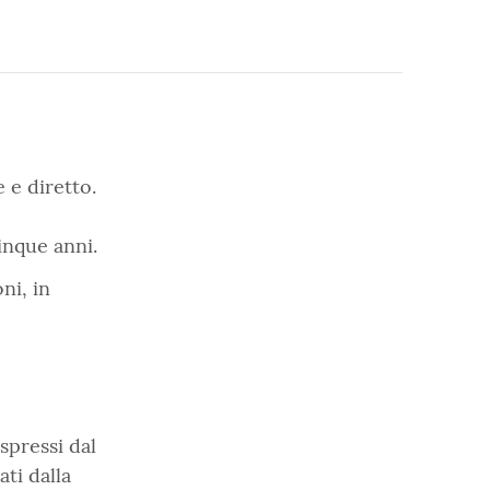
e e diretto.
inque anni.
ni, in
spressi dal
ti dalla