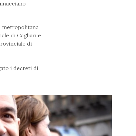
 minacciano
a metropolitana
ale di Cagliari e
rovinciale di
gato i decreti di