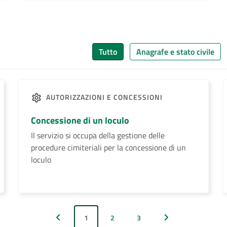
Tutto
Anagrafe e stato civile
AUTORIZZAZIONI E CONCESSIONI
Concessione di un loculo
Il servizio si occupa della gestione delle
procedure cimiteriali per la concessione di un
loculo
1
2
3
Pagina precedente
Pagina successiva