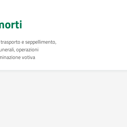
morti
 trasporto e seppellimento,
unerali, operazioni
luminazione votiva