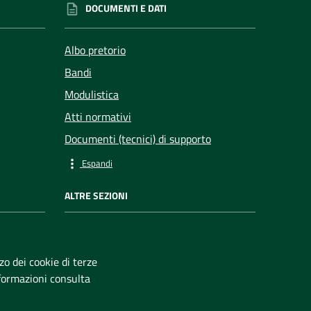
DOCUMENTI E DATI
Albo pretorio
Bandi
Modulistica
Atti normativi
Documenti (tecnici) di supporto
Espandi
ALTRE SEZIONI
Gallerie
zzo dei cookie di terze
ficata
nformazioni consulta
ubblico