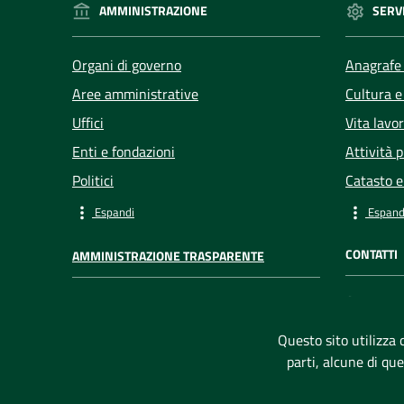
AMMINISTRAZIONE
SERVI
Organi di governo
Anagrafe 
Aree amministrative
Cultura e
Uffici
Vita lavo
Enti e fondazioni
Attività 
Politici
Catasto e
Espandi
Espand
CONTATTI
AMMINISTRAZIONE TRASPARENTE
Comune d
I dati personali pubblicati sono
Via Cagli
riutilizzabili solo ai sensi dell'articolo 7
Questo sito utilizza c
Codice f
del decreto legislativo 33/2013
parti, alcune di qu
P. IVA:
00