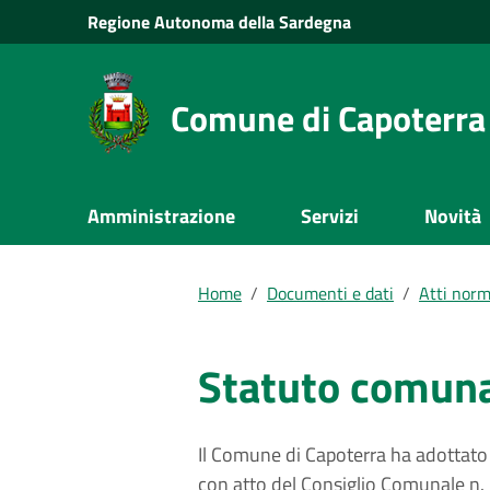
Vai al Contenuto
Regione
Autonoma della
Sardegna
Vai alla navigazione del sito
Vai al Footer
Comune di Capoterra
Submenu
Amministrazione
Servizi
Novità
Documenti e dati
Home
/
Documenti e dati
/
Atti norm
Statuto comun
Il Comune di Capoterra ha adottato
con atto del Consiglio Comunale n.