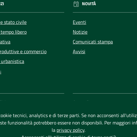
ZI
NOVITÀ
e stato civile
Eventi
 tempo libero
Notizie
rativa
Comunicati stampa
produttive e commercio
Avvisi
 urbanistica
i
NUMERI UTILI
i Capoterra
Centralino: +39 0707239211
ari 91 - 09012 Capoterra (CA)
ookie tecnici, analytics e di terze parti. Se non acconsenti all'utili
Email e Posta Elettronica Certi
iscale: 80018070922
este funzionalità potrebbero essere non disponibili. Per maggiori i
591090923
URP - Ufficio Relazioni con il P
la
privacy policy
.
Rubrica dipendenti