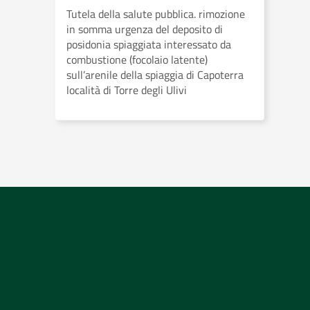
Tutela della salute pubblica. rimozione
in somma urgenza del deposito di
posidonia spiaggiata interessato da
combustione (focolaio latente)
sull’arenile della spiaggia di Capoterra
località di Torre degli Ulivi