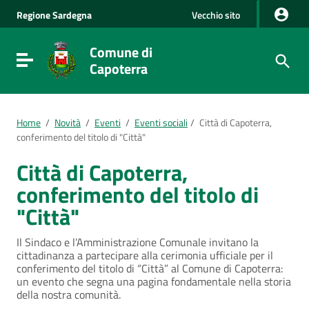
Vai al Contenuto
Regione
Sardegna
Vecchio sito
Vai alla navigazione del sito
Vai al Footer
Comune di
Visualizza/nascondi menu di navigazione
Capoterra
Home
/
Novità
/
Eventi
/
Eventi sociali
/
Città di Capoterra,
conferimento del titolo di "Città"
Città di Capoterra,
conferimento del titolo di
"Città"
Il Sindaco e l’Amministrazione Comunale invitano la
cittadinanza a partecipare alla cerimonia ufficiale per il
conferimento del titolo di “Città” al Comune di Capoterra:
un evento che segna una pagina fondamentale nella storia
della nostra comunità.