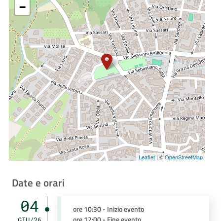
−
Leaflet
| ©
OpenStreetMap
Date e orari
04
ore 10:30 - Inizio evento
ore 12:00 - Fine evento
GIU/26