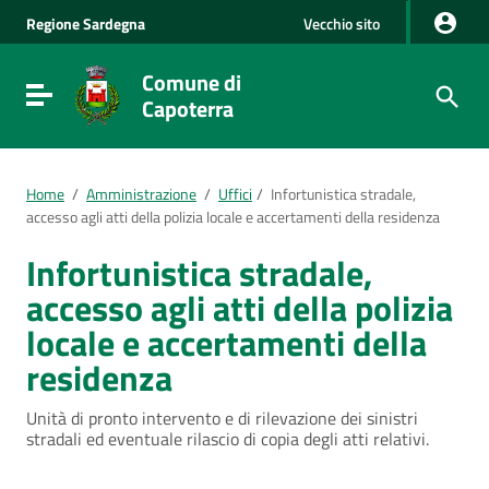
Vai al Contenuto
Regione
Sardegna
Vecchio sito
Vai alla navigazione del sito
Vai al Footer
Comune di
Visualizza/nascondi menu di navigazione
Capoterra
Home
/
Amministrazione
/
Uffici
/
Infortunistica stradale,
accesso agli atti della polizia locale e accertamenti della residenza
Infortunistica stradale,
accesso agli atti della polizia
locale e accertamenti della
residenza
Unità di pronto intervento e di rilevazione dei sinistri
stradali ed eventuale rilascio di copia degli atti relativi.