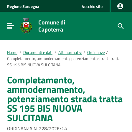
Vai al Contenuto
Regione
Sardegna
Vecchio sito
Vai alla navigazione del sito
Vai al Footer
Comune di
Visualizza/nascondi menu di navigazione
Capoterra
Home
/
Documenti e dati
/
Atti normativi
/
Ordinanze
/
Completamento, ammodernamento, potenziamento strada tratta
SS 195 BIS NUOVA SULCITANA
Completamento,
ammodernamento,
potenziamento strada tratta
SS 195 BIS NUOVA
SULCITANA
ORDINANZA N. 228/2026/CA