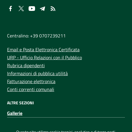
NUMERI UTILI
Centralino: +39 0707239211
Email e Posta Elettronica Certificata
URP - Ufficio Relazioni con il Pubblico
Rubrica dipendenti
Informazioni di pubblica utilità
Fatturazione elettronica
Conti correnti comunali
ALTRE SEZIONI
Gallerie
Sezione Link Utili
Privacy
|
Note legali
|
Dichiarazione di accessibilità
|