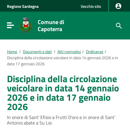
Vai al Contenuto
Regione
Sardegna
Vecchio sito
Vai alla navigazione del sito
Vai al Footer
Comune di
Visualizza/nascondi menu di navigazione
Capoterra
Home
/
Documenti e dati
/
Atti normativi
/
Ordinanze
/
Disciplina della circolazione veicolare in data 14 gennaio 2026 e in
data 17 gennaio 2026
Disciplina della circolazione
veicolare in data 14 gennaio
2026 e in data 17 gennaio
2026
In onore di Sant' Efisio a Frutti D'oro e in onore di Sant’
Antonio abate a Su Loi.