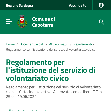
Vai al Contenuto
Regione
Sardegna
Vecchio sito
Vai alla navigazione del sito
Vai al Footer
Comune di
Visualizza/nascondi menu di navigazione
Capoterra
Home
/
Documenti e dati
/
Atti normativi
/
Regolamenti
/
Regolamento per l'istituzione del servizio di volontariato civico
Regolamento per
l'istituzione del servizio di
volontariato civico
Regolamento per l'istituzione del servizio di volontariato
civico - Cittadinanza attiva. Approvato con delibera C.C. n.
25 del 19.06.2024