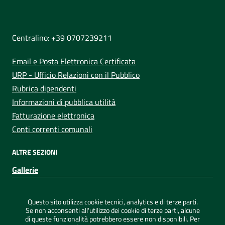
NUMERI UTILI
Centralino: +39 0707239211
Email e Posta Elettronica Certificata
URP - Ufficio Relazioni con il Pubblico
Rubrica dipendenti
Informazioni di pubblica utilità
Fatturazione elettronica
Conti correnti comunali
ALTRE SEZIONI
Gallerie
Sezione Link Utili
Privacy
|
Note legali
|
Dichiarazione di accessibilità
|
Questo sito utilizza cookie tecnici, analytics e di terze parti.
Credits
|
Mappa del sito
|
ConsulMedia
Se non acconsenti all'utilizzo dei cookie di terze parti, alcune
di queste funzionalità potrebbero essere non disponibili. Per