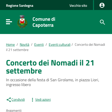
Vai al Contenuto
Regione
Sardegna
Vecchio sito
Vai alla navigazione del sito
Vai al Footer
Comune di
Visualizza/nascondi menu di navigazione
Capoterra
Home
/
Novità
/
Eventi
/
Eventi culturali
/
Concerto dei Nomadi
il 21 settembre
Concerto dei Nomadi il 21
settembre
In occasione della festa di San Girolamo, in piazza Liori,
ingresso libero
Condividi
Vedi azioni
Argomenti