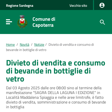
Vai al Contenuto
Regione
Sardegna
Vecchio sito
Vai alla navigazione del sito
Vai al Footer
Comune di
Visualizza/nascondi menu di navigazione
Capoterra
Home
/
Novità
/
Notizie
/
Divieto di vendita e consumo di
bevande in bottiglie di vetro
Divieto di vendita e consumo
di bevande in bottiglie di
vetro
Dal 03 Agosto 2025 dalle ore 08:00 sino al termine della
manifestazione "SAGRA DELLA LAGUNA I EDIZIONE" in
Località Maddalena Spiaggia e nelle aree limitrofe, è fatto
divieto di vendita, somministrazione e consumo di bevande
in bottiglia