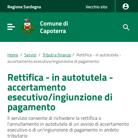
Vai al Contenuto
Regione
Sardegna
Vecchio sito
Vai alla navigazione del sito
Vai al Footer
Comune di
Visualizza/nascondi menu di navigazione
Capoterra
Home
/
Servizi
/
Tributi e finanze
/
Rettifica - in autotutela -
accertamento esecutivo/ingiunzione di pagamento
Rettifica - in autotutela -
accertamento
esecutivo/ingiunzione di
pagamento
Il servizio consente di richiedere la rettifica o
l'annullamento in autotutela di un avviso di accertamento
esecutivo o di un’ingiunzione di pagamento in ambito
tributario