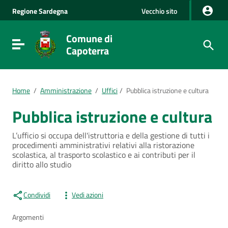
Vai al Contenuto
Regione
Sardegna
Vecchio sito
Vai alla navigazione del sito
Vai al Footer
Comune di
Visualizza/nascondi menu di navigazione
Capoterra
Home
/
Amministrazione
/
Uffici
/
Pubblica istruzione e cultura
Pubblica istruzione e cultura
L’ufficio si occupa dell'istruttoria e della gestione di tutti i
procedimenti amministrativi relativi alla ristorazione
scolastica, al trasporto scolastico e ai contributi per il
diritto allo studio
Condividi
Vedi azioni
Argomenti