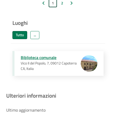
1
2
Pagina precedente
Pagina successiva
Luoghi
Tutto
...
Biblioteca comunale
Vico II del Popolo, 7, 09012 Capoterra
CA, Italia
Ulteriori informazioni
Ultimo aggiornamento