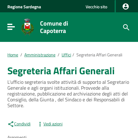
Vai al Contenuto
Regione
Sardegna
Vecchio sito
Vai alla navigazione del sito
Vai al Footer
Comune di
Visualizza/nascondi menu di navigazione
Capoterra
Home
/
Amministrazione
/
Uffici
/
Segreteria Affari Generali
Segreteria Affari Generali
L'ufficio segreteria svolte attività di supporto al Segretario
Generale e agli organi istituzionali. Provvede alla
registrazione, pubblicazione ed archiviazione degli atti del
Consiglio, della Giunta , del Sindaco e dei Responsabili di
Settore.
Condividi
Vedi azioni
Argomenti