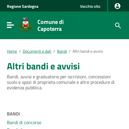
Vai al Contenuto
Regione
Sardegna
Vecchio sito
Vai alla navigazione del sito
Vai al Footer
Comune di
Visualizza/nascondi menu di navigazione
Capoterra
Home
/
Documenti e dati
/
Bandi
/
Altri bandi e avvisi
Altri bandi e avvisi
Bandi, avvisi e graduatorie per iscriizioni, concessioni
suolo e spazi di proprieta comunale e altre procedure di
evidenza pubblica.
Menu
BANDI
Bandi di concorso