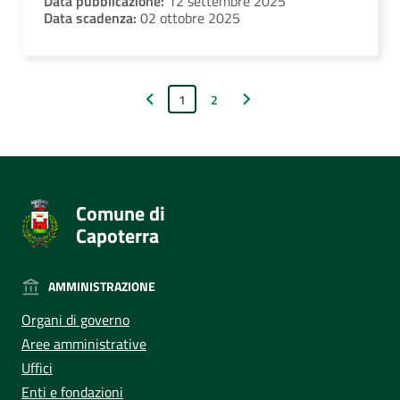
Data pubblicazione:
12 settembre 2025
Data scadenza:
02 ottobre 2025
1
2
Pagina precedente
Pagina successiva
Comune di
Capoterra
AMMINISTRAZIONE
Organi di governo
Aree amministrative
Uffici
Enti e fondazioni