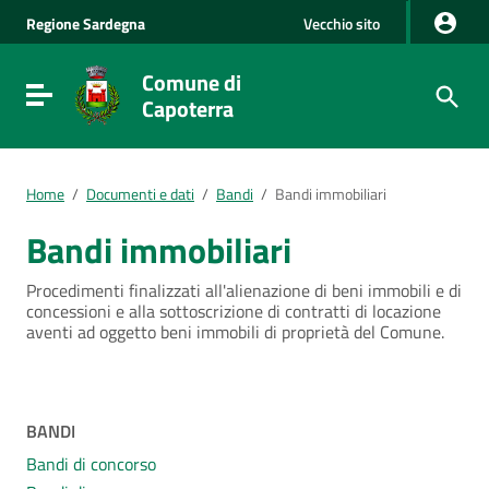
Vai al Contenuto
Regione
Sardegna
Vecchio sito
Vai alla navigazione del sito
Vai al Footer
Comune di
Visualizza/nascondi menu di navigazione
Capoterra
Home
/
Documenti e dati
/
Bandi
/
Bandi immobiliari
Bandi immobiliari
Procedimenti finalizzati all'alienazione di beni immobili e di
concessioni e alla sottoscrizione di contratti di locazione
aventi ad oggetto beni immobili di proprietà del Comune.
Menu
BANDI
Bandi di concorso