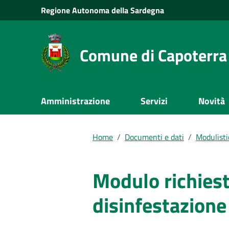
Vai al Contenuto
Regione
Autonoma della
Sardegna
Vai alla navigazione del sito
Vai al Footer
Comune di Capoterra
Submenu
Amministrazione
Servizi
Novità
Documenti e dati
Home
/
Documenti e dati
/
Modulisti
Modulo richiest
disinfestazione