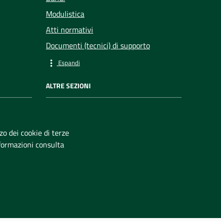
Modulistica
Atti normativi
Documenti (tecnici) di supporto
Espandi
ALTRE SEZIONI
Gallerie
zzo dei cookie di terze
ficata
nformazioni consulta
ubblico