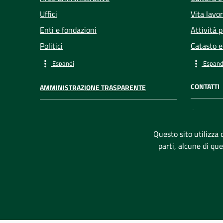
Uffici
Vita lavo
Enti e fondazioni
Attività 
Politici
Catasto e
Espandi
Espand
CONTATTI
AMMINISTRAZIONE TRASPARENTE
Comune d
I dati personali pubblicati sono
Via Cagli
riutilizzabili solo ai sensi dell'articolo 7
Questo sito utilizza c
Codice f
del decreto legislativo 33/2013
parti, alcune di qu
P. IVA:
00