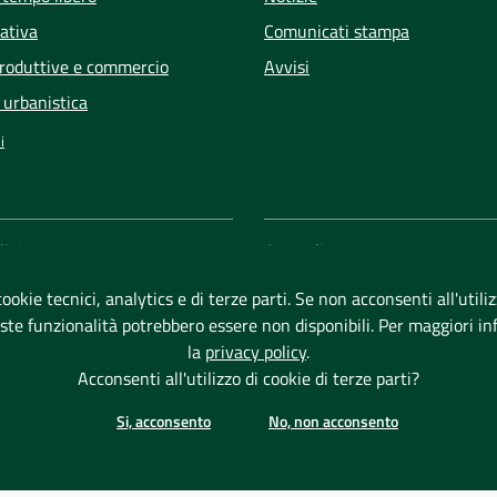
rativa
Comunicati stampa
produttive e commercio
Avvisi
 urbanistica
i
NUMERI UTILI
i Capoterra
Centralino: +39 0707239211
ari 91 - 09012 Capoterra (CA)
ookie tecnici, analytics e di terze parti. Se non acconsenti all'utili
Email e Posta Elettronica Certi
iscale: 80018070922
este funzionalità potrebbero essere non disponibili. Per maggiori i
591090923
URP - Ufficio Relazioni con il P
la
privacy policy
.
Rubrica dipendenti
Acconsenti all'utilizzo di cookie di terze parti?
Informazioni di pubblica utilità
Si, acconsento
No, non acconsento
Fatturazione elettronica
Conti correnti comunali