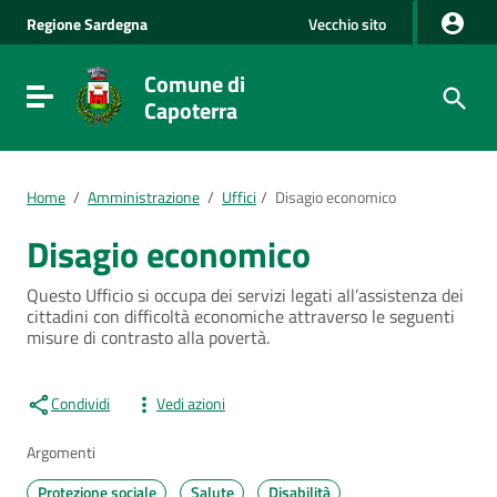
Vai al Contenuto
Regione
Sardegna
Vecchio sito
Vai alla navigazione del sito
Vai al Footer
Comune di
Visualizza/nascondi menu di navigazione
Capoterra
Home
/
Amministrazione
/
Uffici
/
Disagio economico
Disagio economico
Questo Ufficio si occupa dei servizi legati all’assistenza dei
cittadini con difficoltà economiche attraverso le seguenti
misure di contrasto alla povertà.
Condividi
Vedi azioni
Argomenti
Protezione sociale
Salute
Disabilità