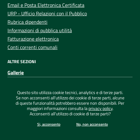
Email e Posta Elettronica Certificata
URP - Ufficio Relazioni con il Pubblico
Rubrica dipendenti
Informazioni di pubblica utilità
Fatturazione elettronica
Conti correnti comunali
ALTRE SEZIONI
Gallerie
Sezione Link Utili
Privacy
|
Note legali
|
Dichiarazione di accessibilità
|
Questo sito utilizza cookie tecnici, analytics e di terze parti.
Credits
|
Mappa del sito
|
ConsulMedia
Se non acconsenti all'utilizzo dei cookie di terze parti, alcune
di queste funzionalità potrebbero essere non disponibili. Per
maggiori informazioni consulta la
privacy policy
.
Acconsenti all'utilizzo di cookie di terze parti?
©
2026 Comune di Capoterra - Tutti i diritti riservati
Si, acconsento
No, non acconsento