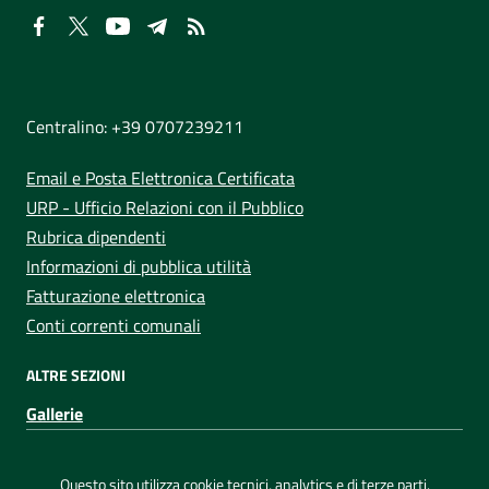
NUMERI UTILI
Centralino: +39 0707239211
Email e Posta Elettronica Certificata
URP - Ufficio Relazioni con il Pubblico
Rubrica dipendenti
Informazioni di pubblica utilità
Fatturazione elettronica
Conti correnti comunali
ALTRE SEZIONI
Gallerie
Sezione Link Utili
Privacy
|
Note legali
|
Dichiarazione di accessibilità
|
Questo sito utilizza cookie tecnici, analytics e di terze parti.