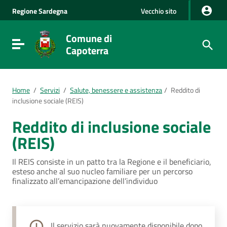
Vai al Contenuto
Regione
Sardegna
Vecchio sito
Vai alla navigazione del sito
Vai al Footer
Comune di
Visualizza/nascondi menu di navigazione
Capoterra
Home
/
Servizi
/
Salute, benessere e assistenza
/
Reddito di
inclusione sociale (REIS)
Reddito di inclusione sociale
(REIS)
Il REIS consiste in un patto tra la Regione e il beneficiario,
esteso anche al suo nucleo familiare per un percorso
finalizzato all’emancipazione dell’individuo
Il servizio sarà nuovamente disponibile dopo