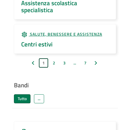
Assistenza scolastica
specialistica
SALUTE, BENESSERE E ASSISTENZA
Centri estivi
1
2
3
...
7
Pagina precedente
Pagina successiva
Bandi
Tutto
...