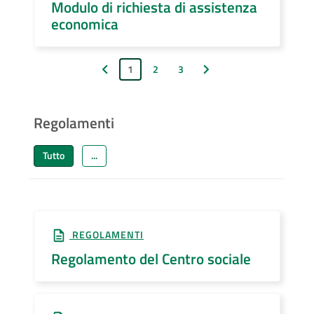
Modulo di richiesta di assistenza
economica
1
2
3
Pagina precedente
Pagina successiva
Regolamenti
Tutto
...
REGOLAMENTI
Regolamento del Centro sociale