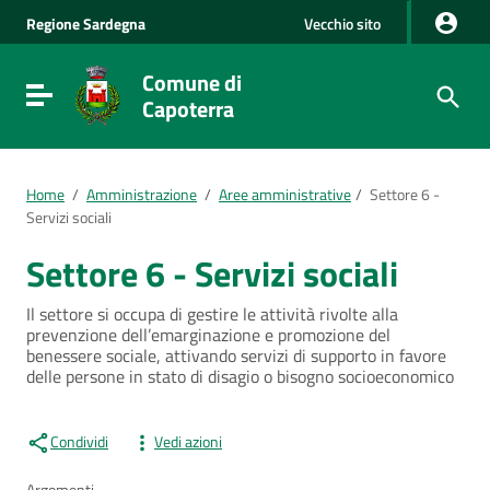
Vai al Contenuto
Regione
Sardegna
Vecchio sito
Vai alla navigazione del sito
Vai al Footer
Comune di
Visualizza/nascondi menu di navigazione
Capoterra
Home
/
Amministrazione
/
Aree amministrative
/
Settore 6 -
Servizi sociali
Settore 6 - Servizi sociali
Il settore si occupa di gestire le attività rivolte alla
prevenzione dell’emarginazione e promozione del
benessere sociale, attivando servizi di supporto in favore
delle persone in stato di disagio o bisogno socioeconomico
Condividi
Vedi azioni