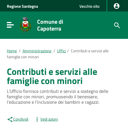
Vai al Contenuto
Regione
Sardegna
Vecchio sito
Vai alla navigazione del sito
Vai al Footer
Comune di
Visualizza/nascondi menu di navigazione
Capoterra
Home
/
Amministrazione
/
Uffici
/
Contributi e servizi alle
famiglie con minori
Contributi e servizi alle
famiglie con minori
L’Ufficio fornisce contributi e servizi a sostegno delle
famiglie con minori, promuovendo il benessere,
l’educazione e l’inclusione dei bambini e ragazzi.
Condividi
Vedi azioni