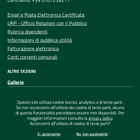
Email e Posta Elettronica Certificata
URP - Ufficio Relazioni con il Pubblico
Rubrica dipendenti
Informazioni di pubblica utilità
Fatturazione elettronica
Conti correnti comunali
ALTRE SEZIONI
Gallerie
Sezione Link Utili
Privacy
|
Note legali
|
Dichiarazione di accessibilità
|
Questo sito utilizza cookie tecnici, analytics e di terze parti.
Credits
|
Mappa del sito
|
ConsulMedia
Se non acconsenti all'utilizzo dei cookie di terze parti, alcune
di queste funzionalità potrebbero essere non disponibili. Per
maggiori informazioni consulta la
privacy policy
.
Acconsenti all'utilizzo di cookie di terze parti?
©
2026 Comune di Capoterra - Tutti i diritti riservati
Si, acconsento
No, non acconsento