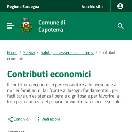
Vai al Contenuto
Regione
Sardegna
Vecchio sito
Vai alla navigazione del sito
Vai al Footer
Comune di
Visualizza/nascondi menu di navigazione
Capoterra
Home
/
Servizi
/
Salute, benessere e assistenza
/
Contributi
economici
Contributi economici
Il contributo economico per consentire alle persone e ai
nuclei familiari di far fronte ai bisogni fondamentali, per
facilitare un’esistenza libera e dignitosa e per favorire la
loro permanenza nel proprio ambiente familiare e sociale
Condividi
Vedi azioni