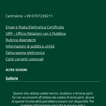
NUMERI UTILI
Centralino: +39 0707239211
Email e Posta Elettronica Certificata
URP - Ufficio Relazioni con il Pubblico
Rubrica dipendenti
Informazioni di pubblica utilità
Fatturazione elettronica
Conti correnti comunali
ALTRE SEZIONI
Gallerie
Sezione Link Utili
Privacy
|
Note legali
|
Dichiarazione di accessibilità
|
Questo sito utilizza cookie tecnici, analytics e di terze parti.
Credits
|
Mappa del sito
|
ConsulMedia
Se non acconsenti all'utilizzo dei cookie di terze parti, alcune
di queste funzionalità potrebbero essere non disponibili. Per
maggiori informazioni consulta la
privacy policy
.