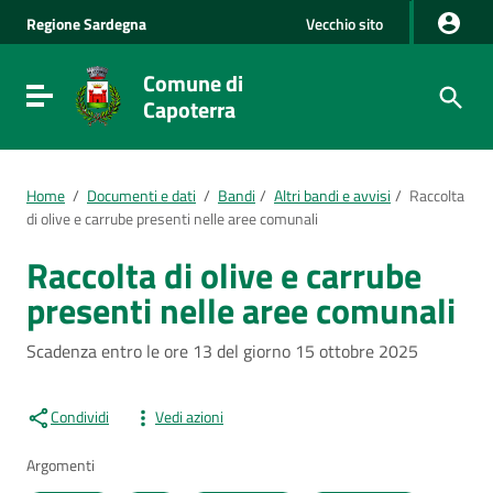
Vai al Contenuto
Regione
Sardegna
Vecchio sito
Vai alla navigazione del sito
Vai al Footer
Comune di
Visualizza/nascondi menu di navigazione
Capoterra
Home
/
Documenti e dati
/
Bandi
/
Altri bandi e avvisi
/
Raccolta
di olive e carrube presenti nelle aree comunali
Raccolta di olive e carrube
presenti nelle aree comunali
Scadenza entro le ore 13 del giorno 15 ottobre 2025
Condividi
Vedi azioni
Argomenti