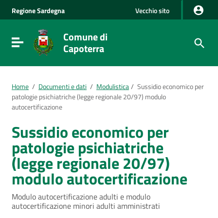
Vai al Contenuto
Regione
Sardegna
Vecchio sito
Vai alla navigazione del sito
Vai al Footer
Comune di
Visualizza/nascondi menu di navigazione
Capoterra
Home
/
Documenti e dati
/
Modulistica
/
Sussidio economico per
patologie psichiatriche (legge regionale 20/97) modulo
autocertificazione
Sussidio economico per
patologie psichiatriche
(legge regionale 20/97)
modulo autocertificazione
Modulo autocertificazione adulti e modulo
autocertificazione minori adulti amministrati