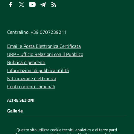
NUMERI UTILI
Centralino: +39 0707239211
Email e Posta Elettronica Certificata
URP - Ufficio Relazioni con il Pubblico
Rubrica dipendenti
Informazioni di pubblica utilità
Fatturazione elettronica
Conti correnti comunali
ALTRE SEZIONI
Gallerie
Sezione Link Utili
Privacy
|
Note legali
|
Dichiarazione di accessibilità
|
Questo sito utilizza cookie tecnici, analytics e di terze parti.
Credits
|
Mappa del sito
|
ConsulMedia