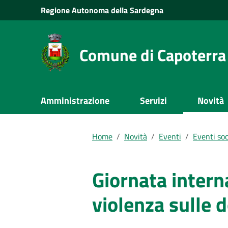
Vai al Contenuto
Regione
Autonoma della
Sardegna
Vai alla navigazione del sito
Vai al Footer
Comune di Capoterra
Submenu
Amministrazione
Servizi
Novità
Documenti e dati
Home
/
Novità
/
Eventi
/
Eventi soc
Giornata intern
violenza sulle 