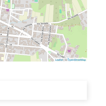
Leaflet
| ©
OpenStreetMap