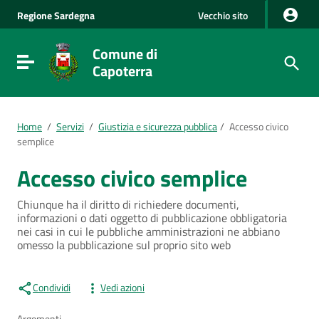
Vai al Contenuto
Regione
Sardegna
Vecchio sito
Vai alla navigazione del sito
Vai al Footer
Comune di
Visualizza/nascondi menu di navigazione
Capoterra
Home
/
Servizi
/
Giustizia e sicurezza pubblica
/
Accesso civico
semplice
Accesso civico semplice
Chiunque ha il diritto di richiedere documenti,
informazioni o dati oggetto di pubblicazione obbligatoria
nei casi in cui le pubbliche amministrazioni ne abbiano
omesso la pubblicazione sul proprio sito web
Condividi
Vedi azioni