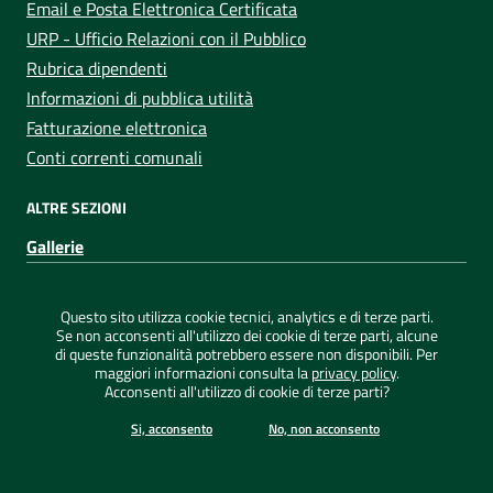
Email e Posta Elettronica Certificata
URP - Ufficio Relazioni con il Pubblico
Rubrica dipendenti
Informazioni di pubblica utilità
Fatturazione elettronica
Conti correnti comunali
ALTRE SEZIONI
Gallerie
Sezione Link Utili
Privacy
|
Note legali
|
Dichiarazione di accessibilità
|
Questo sito utilizza cookie tecnici, analytics e di terze parti.
Credits
|
Mappa del sito
|
ConsulMedia
Se non acconsenti all'utilizzo dei cookie di terze parti, alcune
di queste funzionalità potrebbero essere non disponibili. Per
maggiori informazioni consulta la
privacy policy
.
Acconsenti all'utilizzo di cookie di terze parti?
©
2026 Comune di Capoterra - Tutti i diritti riservati
Si, acconsento
No, non acconsento