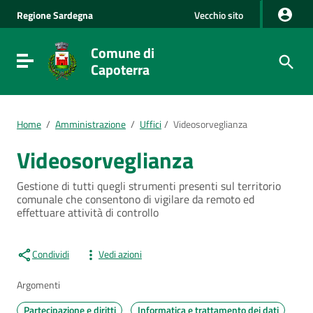
Vai al Contenuto
Regione
Sardegna
Vecchio sito
Vai alla navigazione del sito
Vai al Footer
Comune di
Visualizza/nascondi menu di navigazione
Capoterra
Home
/
Amministrazione
/
Uffici
/
Videosorveglianza
Videosorveglianza
Gestione di tutti quegli strumenti presenti sul territorio
comunale che consentono di vigilare da remoto ed
effettuare attività di controllo
Condividi
Vedi azioni
Argomenti
Partecipazione e diritti
Informatica e trattamento dei dati