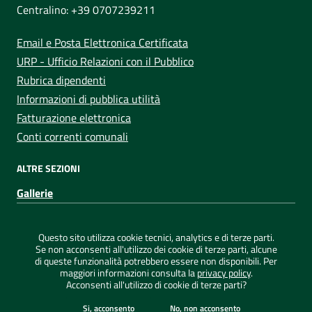
Centralino: +39 0707239211
Email e Posta Elettronica Certificata
URP - Ufficio Relazioni con il Pubblico
Rubrica dipendenti
Informazioni di pubblica utilità
Fatturazione elettronica
Conti correnti comunali
ALTRE SEZIONI
Gallerie
Sezione Link Utili
Privacy
|
Note legali
|
Dichiarazione di accessibilità
|
Questo sito utilizza cookie tecnici, analytics e di terze parti.
Credits
|
Mappa del sito
|
ConsulMedia
Se non acconsenti all'utilizzo dei cookie di terze parti, alcune
di queste funzionalità potrebbero essere non disponibili. Per
maggiori informazioni consulta la
privacy policy
.
Acconsenti all'utilizzo di cookie di terze parti?
©
2026 Comune di Capoterra - Tutti i diritti riservati
Si, acconsento
No, non acconsento