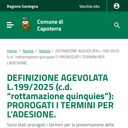
Vai al Contenuto
Regione
Sardegna
Vecchio sito
Vai alla navigazione del sito
Vai al Footer
Comune di
Visualizza/nascondi menu di navigazione
Capoterra
Home
/
Novità
/
Notizie
/
DEFINIZIONE AGEVOLATA L.199/2025
(c.d. “rottamazione quinquies”): PROROGATI I TERMINI PER
L’ADESIONE.
DEFINIZIONE AGEVOLATA
L.199/2025 (c.d.
“rottamazione quinquies”):
PROROGATI I TERMINI PER
L’ADESIONE.
Sono stati prorogati i termini per la presentazione delle