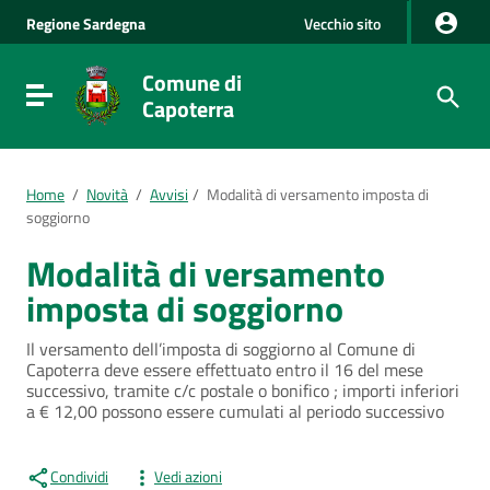
Vai al Contenuto
Regione
Sardegna
Vecchio sito
Vai alla navigazione del sito
Vai al Footer
Comune di
Visualizza/nascondi menu di navigazione
Capoterra
Home
/
Novità
/
Avvisi
/
Modalità di versamento imposta di
soggiorno
Modalità di versamento
imposta di soggiorno
Il versamento dell’imposta di soggiorno al Comune di
Capoterra deve essere effettuato entro il 16 del mese
successivo, tramite c/c postale o bonifico ; importi inferiori
a € 12,00 possono essere cumulati al periodo successivo
Condividi
Vedi azioni