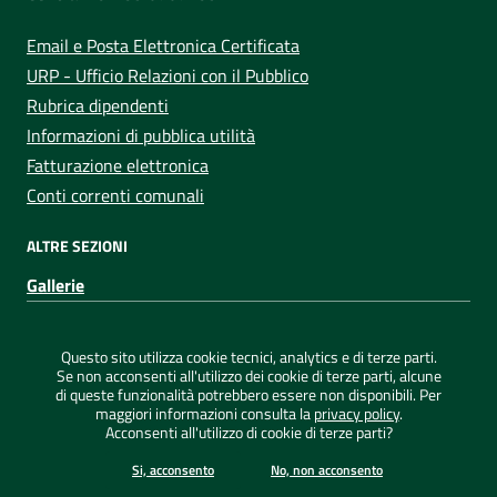
Email e Posta Elettronica Certificata
URP - Ufficio Relazioni con il Pubblico
Rubrica dipendenti
Informazioni di pubblica utilità
Fatturazione elettronica
Conti correnti comunali
ALTRE SEZIONI
Gallerie
Sezione Link Utili
Privacy
|
Note legali
|
Dichiarazione di accessibilità
|
Questo sito utilizza cookie tecnici, analytics e di terze parti.
Credits
|
Mappa del sito
|
ConsulMedia
Se non acconsenti all'utilizzo dei cookie di terze parti, alcune
di queste funzionalità potrebbero essere non disponibili. Per
maggiori informazioni consulta la
privacy policy
.
Acconsenti all'utilizzo di cookie di terze parti?
©
2026 Comune di Capoterra - Tutti i diritti riservati
Si, acconsento
No, non acconsento