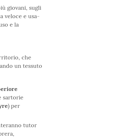
iù giovani, sugli
a veloce e usa-
uso e la
ritorio, che
reando un tessuto
periore
 sartorie
yre
) per
enteranno tutor
prera,