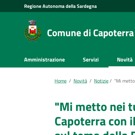
Vai al Contenuto
Regione
Autonoma della
Sardegna
Vai alla navigazione del sito
Vai al Footer
Comune di Capoterra
Submenu
Amministrazione
Servizi
Novità
Documenti e dati
Home
/
Novità
/
Notizie
/
"Mi metto 
"Mi metto nei t
Capoterra con i