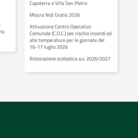
Capoterra e Villa San Pietro
Misura Nidi Gratis 2026
o
Attivazione Centro Operativo
eno
Comunale (C.O.C.) per rischio incendi ed
alte temperature per le giornate del
16-17 luglio 2026
Ristorazione scolastica a.s. 2026/2027