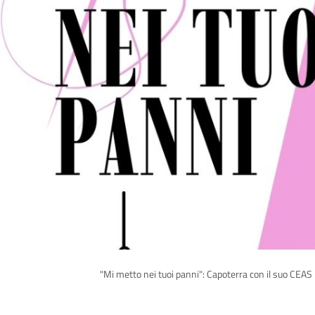
"Mi metto nei tuoi panni": Capoterra con il suo CEAS