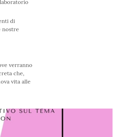
laboratorio
nti di
e nostre
ve verranno
creta che,
va vita alle