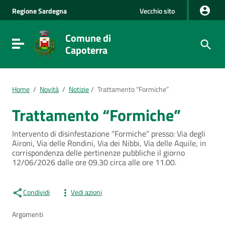
Vai al Contenuto
Regione
Sardegna
Vecchio sito
Vai alla navigazione del sito
Vai al Footer
Comune di
Visualizza/nascondi menu di navigazione
Capoterra
Home
/
Novità
/
Notizie
/
Trattamento “Formiche”
Trattamento “Formiche”
Intervento di disinfestazione “Formiche” presso: Via degli
Aironi, Via delle Rondini, Via dei Nibbi, Via delle Aquile, in
corrispondenza delle pertinenze pubbliche il giorno
12/06/2026 dalle ore 09.30 circa alle ore 11.00.
Condividi
Vedi azioni
Argomenti