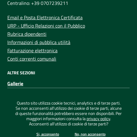
Centralino: +39 0707239211
Email e Posta Elettronica Certificata
URP - Ufficio Relazioni con il Pubblico
Rubrica dipendenti
Informazioni di pubblica utilità
Fatturazione elettronica
Conti correnti comunali
ALTRE SEZIONI
Gallerie
Sezione Link Utili
Privacy
|
Note legali
|
Dichiarazione di accessibilità
|
Questo sito utilizza cookie tecnici, analytics e di terze parti.
Credits
|
Mappa del sito
|
ConsulMedia
Se non acconsenti all'utilizzo dei cookie di terze parti, alcune
di queste funzionalità potrebbero essere non disponibili. Per
maggiori informazioni consulta la
privacy policy
.
Acconsenti all'utilizzo di cookie di terze parti?
©
2026 Comune di Capoterra - Tutti i diritti riservati
Si, acconsento
No, non acconsento