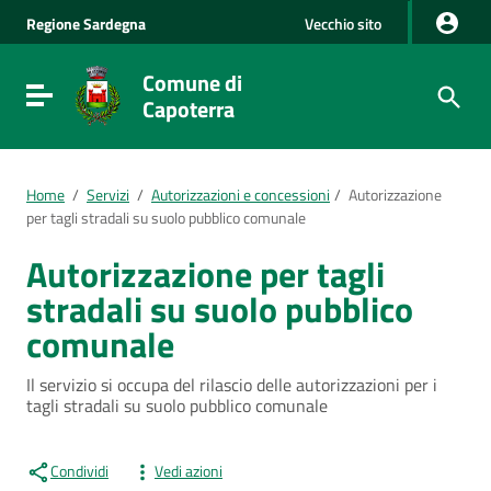
Vai al Contenuto
Regione
Sardegna
Vecchio sito
Vai alla navigazione del sito
Vai al Footer
Comune di
Visualizza/nascondi menu di navigazione
Capoterra
Home
/
Servizi
/
Autorizzazioni e concessioni
/
Autorizzazione
per tagli stradali su suolo pubblico comunale
Autorizzazione per tagli
stradali su suolo pubblico
comunale
Il servizio si occupa del rilascio delle autorizzazioni per i
tagli stradali su suolo pubblico comunale
Condividi
Vedi azioni