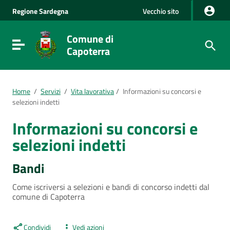
Vai al Contenuto
Regione
Sardegna
Vecchio sito
Vai alla navigazione del sito
Vai al Footer
Comune di
Visualizza/nascondi menu di navigazione
Capoterra
Home
/
Servizi
/
Vita lavorativa
/
Informazioni su concorsi e
selezioni indetti
Informazioni su concorsi e
selezioni indetti
Bandi
Come iscriversi a selezioni e bandi di concorso indetti dal
comune di Capoterra
Condividi
Vedi azioni