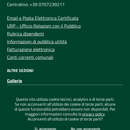
Centralino: +39 0707239211
Email e Posta Elettronica Certificata
URP - Ufficio Relazioni con il Pubblico
Rubrica dipendenti
Informazioni di pubblica utilità
Fatturazione elettronica
Conti correnti comunali
ALTRE SEZIONI
Gallerie
Sezione Link Utili
Privacy
|
Note legali
|
Dichiarazione di accessibilità
|
Questo sito utilizza cookie tecnici, analytics e di terze parti.
Credits
|
Mappa del sito
|
ConsulMedia
Se non acconsenti all'utilizzo dei cookie di terze parti, alcune
di queste funzionalità potrebbero essere non disponibili. Per
maggiori informazioni consulta la
privacy policy
.
Acconsenti all'utilizzo di cookie di terze parti?
©
2026 Comune di Capoterra - Tutti i diritti riservati
Si, acconsento
No, non acconsento