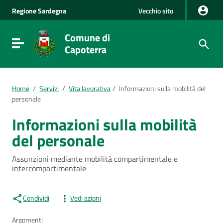
Vai al Contenuto
Regione
Sardegna
Vecchio sito
Vai alla navigazione del sito
Vai al Footer
Comune di
Visualizza/nascondi menu di navigazione
Capoterra
Home
/
Servizi
/
Vita lavorativa
/
Informazioni sulla mobilità del
personale
Informazioni sulla mobilità
del personale
Assunzioni mediante mobilità compartimentale e
intercompartimentale
Condividi
Vedi azioni
Argomenti