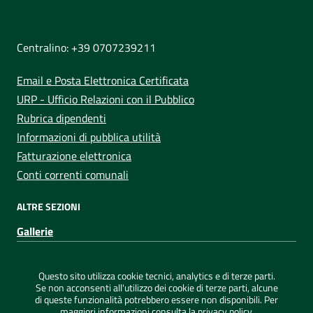
NUMERI UTILI
Centralino: +39 0707239211
Email e Posta Elettronica Certificata
URP - Ufficio Relazioni con il Pubblico
Rubrica dipendenti
Informazioni di pubblica utilità
Fatturazione elettronica
Conti correnti comunali
ALTRE SEZIONI
Gallerie
Sezione Link Utili
Privacy
|
Note legali
|
Dichiarazione di accessibilità
|
Questo sito utilizza cookie tecnici, analytics e di terze parti.
Credits
|
Mappa del sito
|
ConsulMedia
Se non acconsenti all'utilizzo dei cookie di terze parti, alcune
di queste funzionalità potrebbero essere non disponibili. Per
maggiori informazioni consulta la
privacy policy
.