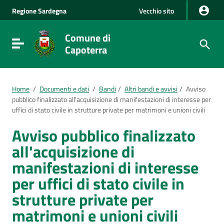
Vai al Contenuto
Regione
Sardegna
Vecchio sito
Vai alla navigazione del sito
Vai al Footer
Comune di
Visualizza/nascondi menu di navigazione
Capoterra
Home
/
Documenti e dati
/
Bandi
/
Altri bandi e avvisi
/
Avviso
pubblico finalizzato all'acquisizione di manifestazioni di interesse per
uffici di stato civile in strutture private per matrimoni e unioni civili
Avviso pubblico finalizzato
all'acquisizione di
manifestazioni di interesse
per uffici di stato civile in
strutture private per
matrimoni e unioni civili