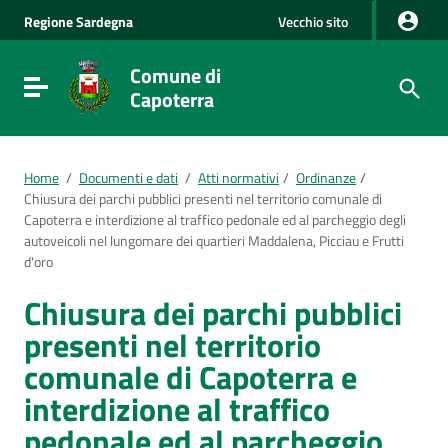
Vai al Contenuto
Regione
Sardegna
Vecchio sito
Vai alla navigazione del sito
Vai al Footer
Comune di
Visualizza/nascondi menu di navigazione
Capoterra
Home
/
Documenti e dati
/
Atti normativi
/
Ordinanze
/
Chiusura dei parchi pubblici presenti nel territorio comunale di
Capoterra e interdizione al traffico pedonale ed al parcheggio degli
autoveicoli nel lungomare dei quartieri Maddalena, Picciau e Frutti
d'oro
Chiusura dei parchi pubblici
presenti nel territorio
comunale di Capoterra e
interdizione al traffico
pedonale ed al parcheggio