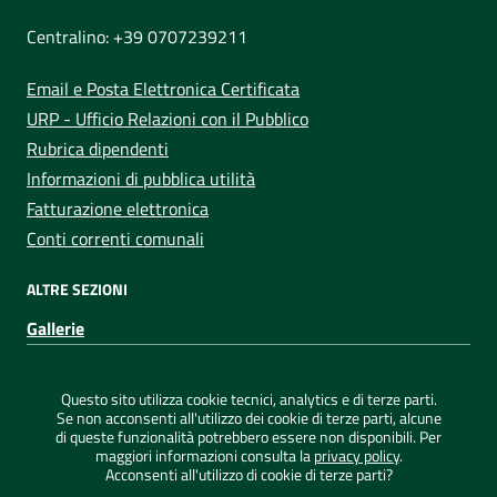
NUMERI UTILI
Centralino: +39 0707239211
Email e Posta Elettronica Certificata
URP - Ufficio Relazioni con il Pubblico
Rubrica dipendenti
Informazioni di pubblica utilità
Fatturazione elettronica
Conti correnti comunali
ALTRE SEZIONI
Gallerie
Sezione Link Utili
Privacy
|
Note legali
|
Dichiarazione di accessibilità
|
Questo sito utilizza cookie tecnici, analytics e di terze parti.
Credits
|
Mappa del sito
|
ConsulMedia
Se non acconsenti all'utilizzo dei cookie di terze parti, alcune
di queste funzionalità potrebbero essere non disponibili. Per
maggiori informazioni consulta la
privacy policy
.
Acconsenti all'utilizzo di cookie di terze parti?
©
2026 Comune di Capoterra - Tutti i diritti riservati