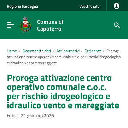
Vai al Contenuto
Regione
Sardegna
Vecchio sito
Vai alla navigazione del sito
Vai al Footer
Comune di
Visualizza/nascondi menu di navigazione
Capoterra
Home
/
Documenti e dati
/
Atti normativi
/
Ordinanze
/
Proroga
attivazione centro operativo comunale c.o.c. per rischio idrogeologico
e idraulico vento e mareggiate
Proroga attivazione centro
operativo comunale c.o.c.
per rischio idrogeologico e
idraulico vento e mareggiate
Fino al 21 gennaio 2026.