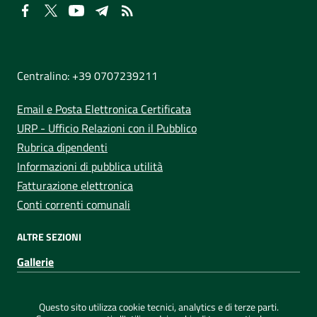
NUMERI UTILI
Centralino: +39 0707239211
Email e Posta Elettronica Certificata
URP - Ufficio Relazioni con il Pubblico
Rubrica dipendenti
Informazioni di pubblica utilità
Fatturazione elettronica
Conti correnti comunali
ALTRE SEZIONI
Gallerie
Sezione Link Utili
Privacy
|
Note legali
|
Dichiarazione di accessibilità
|
Questo sito utilizza cookie tecnici, analytics e di terze parti.
Credits
|
Mappa del sito
|
ConsulMedia