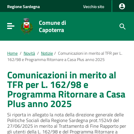
Vai al Contenuto
Regione
Sardegna
Vecchio sito
Vai alla navigazione del sito
Vai al Footer
Comune di
Visualizza/nascondi menu di navigazione
Capoterra
Home
/
Novità
/
Notizie
/
Comunicazioni in merito al TFR per L.
162/98 e Programma Ritornare a Casa Plus anno 2025
Comunicazioni in merito al
TFR per L. 162/98 e
Programma Ritornare a Casa
Plus anno 2025
Si riporta in allegato la nota della direzione generale delle
Politiche Sociali della Regione Sardegna prot.15249 del
27/06/2025 in merito al Trattamento di Fine Rapporto per
gli utenti della L. 162/98 e del Programma Ritornare a