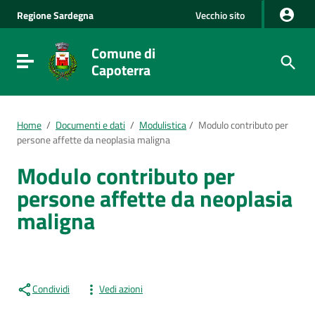
Vai al Contenuto
Regione
Sardegna
Vecchio sito
Vai alla navigazione del sito
Vai al Footer
Comune di
Visualizza/nascondi menu di navigazione
Capoterra
Home
/
Documenti e dati
/
Modulistica
/
Modulo contributo per
persone affette da neoplasia maligna
Modulo contributo per
persone affette da neoplasia
maligna
Condividi
Vedi azioni