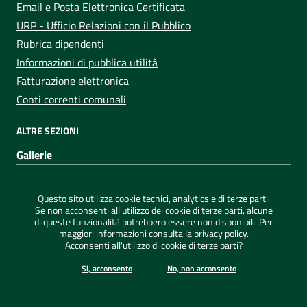
Email e Posta Elettronica Certificata
URP - Ufficio Relazioni con il Pubblico
Rubrica dipendenti
Informazioni di pubblica utilità
Fatturazione elettronica
Conti correnti comunali
ALTRE SEZIONI
Gallerie
Sezione Link Utili
Privacy
|
Note legali
|
Dichiarazione di accessibilità
|
Questo sito utilizza cookie tecnici, analytics e di terze parti.
Credits
|
Mappa del sito
|
ConsulMedia
Se non acconsenti all'utilizzo dei cookie di terze parti, alcune
di queste funzionalità potrebbero essere non disponibili. Per
maggiori informazioni consulta la
privacy policy
.
Acconsenti all'utilizzo di cookie di terze parti?
©
2026 Comune di Capoterra - Tutti i diritti riservati
Si, acconsento
No, non acconsento