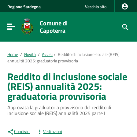
Vai al Contenuto
Regione
Sardegna
Vecchio sito
Vai alla navigazione del sito
Vai al Footer
Comune di
Visualizza/nascondi menu di navigazione
Capoterra
Home
/
Novità
/
Avvisi
/
Reddito di inclusione sociale (REIS)
annualità 2025: graduatoria provvisoria
Reddito di inclusione sociale
(REIS) annualità 2025:
graduatoria provvisoria
Approvata la graduatoria provvisoria del reddito di
inclusione sociale (REIS) annualità 2025 parte I
Condividi
Vedi azioni