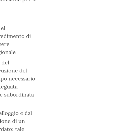
del
vvedimento di
sere
gionale
 del
ecuzione del
mpo necessario
deguata
re subordinata
alloggio e dal
zione di un
dato: tale