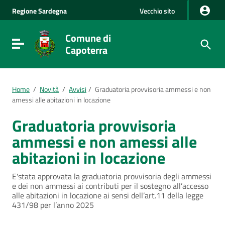
Vai al Contenuto
Regione
Sardegna
Vecchio sito
Vai alla navigazione del sito
Vai al Footer
Comune di
Visualizza/nascondi menu di navigazione
Capoterra
Home
/
Novità
/
Avvisi
/
Graduatoria provvisoria ammessi e non
amessi alle abitazioni in locazione
Graduatoria provvisoria
ammessi e non amessi alle
abitazioni in locazione
E'stata approvata la graduatoria provvisoria degli ammessi
e dei non ammessi ai contributi per il sostegno all’accesso
alle abitazioni in locazione ai sensi dell’art.11 della legge
431/98 per l’anno 2025