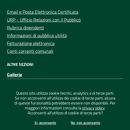
Email e Posta Elettronica Certificata
URP - Ufficio Relazioni con il Pubblico
Rubrica dipendenti
Informazioni di pubblica utilità
Fatturazione elettronica
Conti correnti comunali
ALTRE SEZIONI
Gallerie
Sezione Link Utili
Privacy
|
Note legali
|
Dichiarazione di accessibilità
|
Questo sito utilizza cookie tecnici, analytics e di terze parti.
Credits
|
Mappa del sito
|
ConsulMedia
Se non acconsenti all'utilizzo dei cookie di terze parti, alcune
di queste funzionalità potrebbero essere non disponibili. Per
maggiori informazioni consulta la
privacy policy
.
Acconsenti all'utilizzo di cookie di terze parti?
©
2026 Comune di Capoterra - Tutti i diritti riservati
Si, acconsento
No, non acconsento